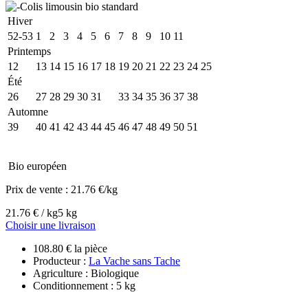
Hiver
52-53
1
2
3
4
5
6
7
8
9
10
11
Printemps
12
13
14
15
16
17
18
19
20
21
22
23
24
25
Été
26
27
28
29
30
31
32
33
34
35
36
37
38
Automne
39
40
41
42
43
44
45
46
47
48
49
50
51
Bio européen
Prix de vente :
21.76 €/kg
21.76 € / kg
5 kg
Choisir une livraison
108.80 € la pièce
Producteur :
La Vache sans Tache
Agriculture : Biologique
Conditionnement : 5 kg