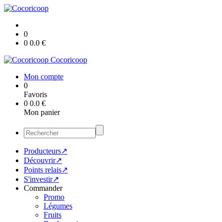
0
0
0.0
€
Cocoricoop
Mon compte
0
Favoris
0
0.0
€
Mon panier
Producteurs↗
Découvrir↗
Points relais↗
S'investir↗
Commander
Promo
Légumes
Fruits