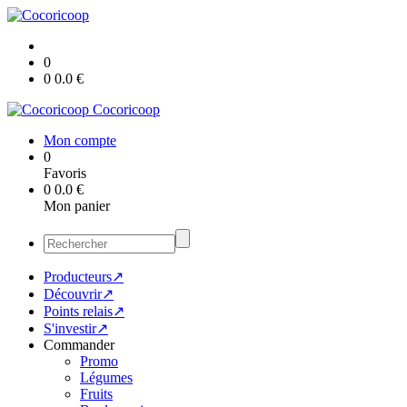
0
0
0.0
€
Cocoricoop
Mon compte
0
Favoris
0
0.0
€
Mon panier
Producteurs↗
Découvrir↗
Points relais↗
S'investir↗
Commander
Promo
Légumes
Fruits