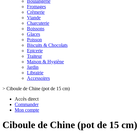
Boulangerie
Fromages
Crèmerie
Viande
Charcuterie
Boissons
Glaces
Poisson
Biscuits & Chocolats
Epicerie
Traiteur
Maison & Hygiène
Jardin
Librairie
Accessoires
>
Ciboule de Chine (pot de 15 cm)
Accès direct
Commander
Mon compte
Ciboule de Chine (pot de 15 cm