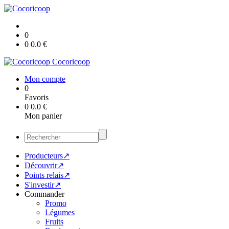
0
0
0.0
€
Cocoricoop
Mon compte
0
Favoris
0
0.0
€
Mon panier
Producteurs↗
Découvrir↗
Points relais↗
S'investir↗
Commander
Promo
Légumes
Fruits