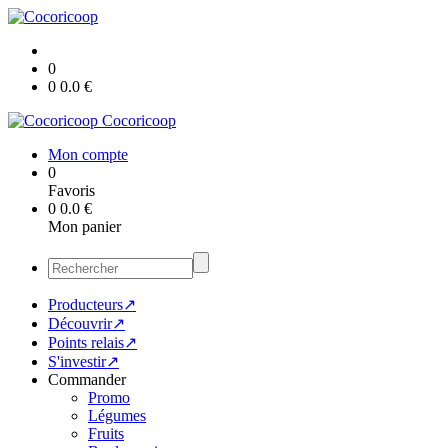
0
0
0.0
€
Cocoricoop
Mon compte
0
Favoris
0
0.0
€
Mon panier
Producteurs↗
Découvrir↗
Points relais↗
S'investir↗
Commander
Promo
Légumes
Fruits