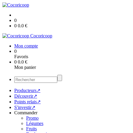
0
0
0.0
€
Cocoricoop
Mon compte
0
Favoris
0
0.0
€
Mon panier
Producteurs↗
Découvrir↗
Points relais↗
S'investir↗
Commander
Promo
Légumes
Fruits