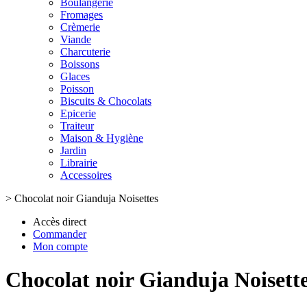
Boulangerie
Fromages
Crèmerie
Viande
Charcuterie
Boissons
Glaces
Poisson
Biscuits & Chocolats
Epicerie
Traiteur
Maison & Hygiène
Jardin
Librairie
Accessoires
>
Chocolat noir Gianduja Noisettes
Accès direct
Commander
Mon compte
Chocolat noir Gianduja Noisett