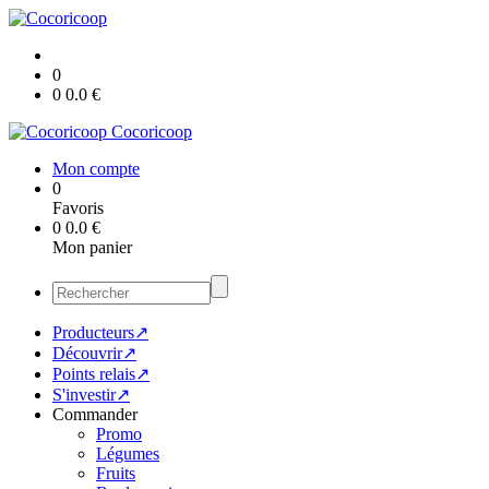
0
0
0.0
€
Cocoricoop
Mon compte
0
Favoris
0
0.0
€
Mon panier
Producteurs↗
Découvrir↗
Points relais↗
S'investir↗
Commander
Promo
Légumes
Fruits