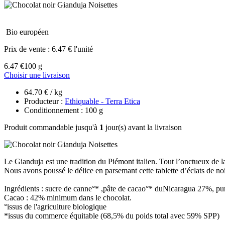
Bio européen
Prix de vente :
6.47 € l'unité
6.47 €
100 g
Choisir une livraison
64.70 € / kg
Producteur :
Ethiquable - Terra Etica
Conditionnement : 100 g
Produit commandable jusqu'à
1
jour(s) avant la livraison
Le Gianduja est une tradition du Piémont italien. Tout l’onctueux de la
Nous avons poussé le délice en parsemant cette tablette d’éclats de noi
Ingrédients : sucre de canne°* ,pâte de cacao°* duNicaragua 27%, purée 
Cacao : 42% minimum dans le chocolat.
°issus de l'agriculture biologique
*issus du commerce équitable (68,5% du poids total avec 59% SPP)