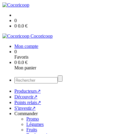
0
0
0.0
€
Cocoricoop
Mon compte
0
Favoris
0
0.0
€
Mon panier
Producteurs↗
Découvrir↗
Points relais↗
S'investir↗
Commander
Promo
Légumes
Fruits