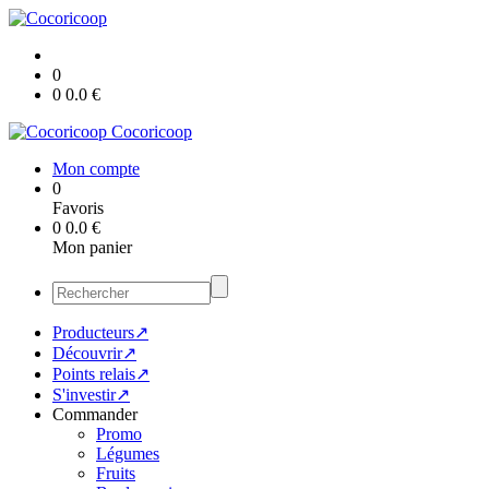
0
0
0.0
€
Cocoricoop
Mon compte
0
Favoris
0
0.0
€
Mon panier
Producteurs↗
Découvrir↗
Points relais↗
S'investir↗
Commander
Promo
Légumes
Fruits