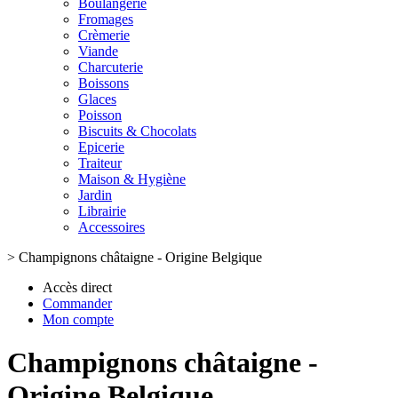
Boulangerie
Fromages
Crèmerie
Viande
Charcuterie
Boissons
Glaces
Poisson
Biscuits & Chocolats
Epicerie
Traiteur
Maison & Hygiène
Jardin
Librairie
Accessoires
>
Champignons châtaigne - Origine Belgique
Accès direct
Commander
Mon compte
Champignons châtaigne -
Origine Belgique