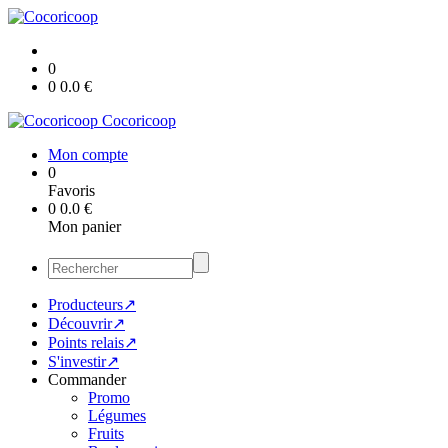
0
0
0.0
€
Cocoricoop
Mon compte
0
Favoris
0
0.0
€
Mon panier
Producteurs↗
Découvrir↗
Points relais↗
S'investir↗
Commander
Promo
Légumes
Fruits