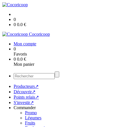
0
0
0.0
€
Cocoricoop
Mon compte
0
Favoris
0
0.0
€
Mon panier
Producteurs↗
Découvrir↗
Points relais↗
S'investir↗
Commander
Promo
Légumes
Fruits