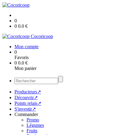
0
0
0.0
€
Cocoricoop
Mon compte
0
Favoris
0
0.0
€
Mon panier
Producteurs↗
Découvrir↗
Points relais↗
S'investir↗
Commander
Promo
Légumes
Fruits