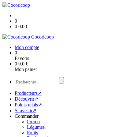
0
0
0.0
€
Cocoricoop
Mon compte
0
Favoris
0
0.0
€
Mon panier
Producteurs↗
Découvrir↗
Points relais↗
S'investir↗
Commander
Promo
Légumes
Fruits