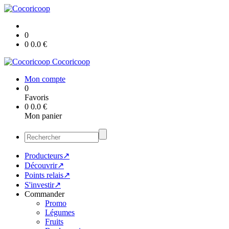
0
0
0.0
€
Cocoricoop
Mon compte
0
Favoris
0
0.0
€
Mon panier
Producteurs↗
Découvrir↗
Points relais↗
S'investir↗
Commander
Promo
Légumes
Fruits