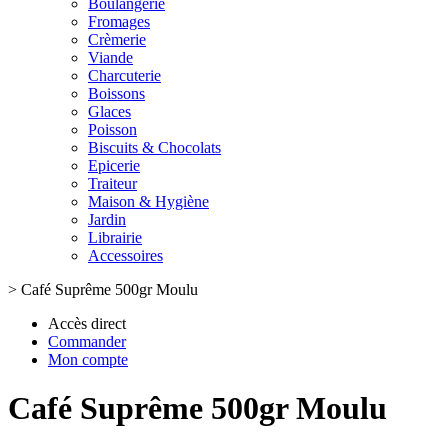
Boulangerie
Fromages
Crèmerie
Viande
Charcuterie
Boissons
Glaces
Poisson
Biscuits & Chocolats
Epicerie
Traiteur
Maison & Hygiène
Jardin
Librairie
Accessoires
>
Café Suprême 500gr Moulu
Accès direct
Commander
Mon compte
Café Suprême 500gr Moulu