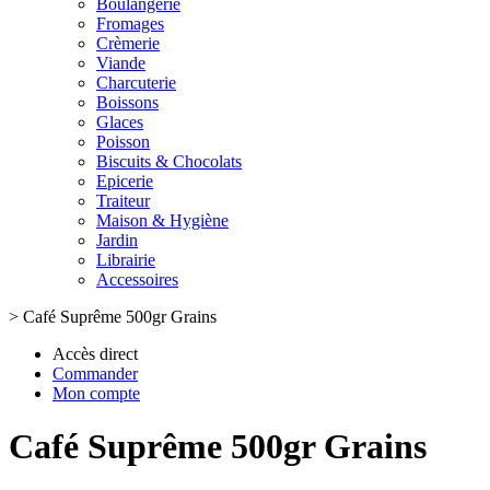
Boulangerie
Fromages
Crèmerie
Viande
Charcuterie
Boissons
Glaces
Poisson
Biscuits & Chocolats
Epicerie
Traiteur
Maison & Hygiène
Jardin
Librairie
Accessoires
>
Café Suprême 500gr Grains
Accès direct
Commander
Mon compte
Café Suprême 500gr Grains