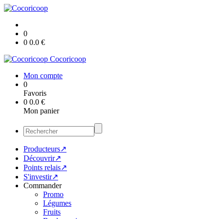
0
0
0.0
€
Cocoricoop
Mon compte
0
Favoris
0
0.0
€
Mon panier
Producteurs↗
Découvrir↗
Points relais↗
S'investir↗
Commander
Promo
Légumes
Fruits