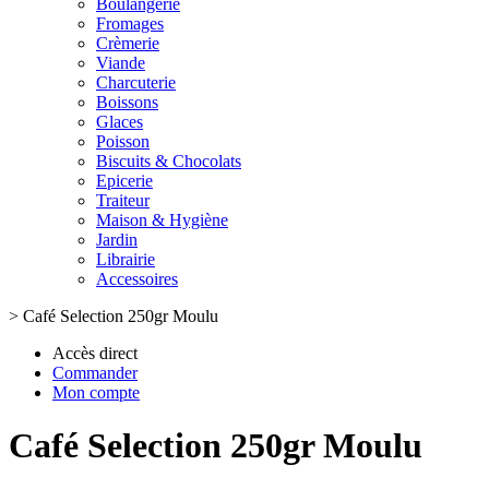
Boulangerie
Fromages
Crèmerie
Viande
Charcuterie
Boissons
Glaces
Poisson
Biscuits & Chocolats
Epicerie
Traiteur
Maison & Hygiène
Jardin
Librairie
Accessoires
>
Café Selection 250gr Moulu
Accès direct
Commander
Mon compte
Café Selection 250gr Moulu