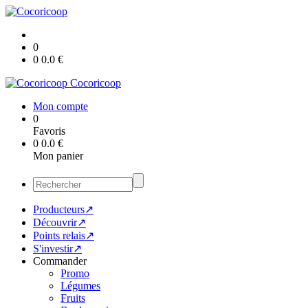
0
0
0.0
€
Cocoricoop
Mon compte
0
Favoris
0
0.0
€
Mon panier
Producteurs↗
Découvrir↗
Points relais↗
S'investir↗
Commander
Promo
Légumes
Fruits