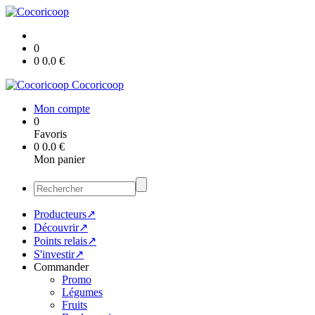
0
0
0.0
€
Cocoricoop
Mon compte
0
Favoris
0
0.0
€
Mon panier
Producteurs↗
Découvrir↗
Points relais↗
S'investir↗
Commander
Promo
Légumes
Fruits