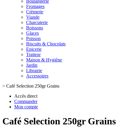
Boulangerie
Fromages
Crèmerie
Viande
Charcuterie
Boissons
Glaces
Poisson
Biscuits & Chocolats
Epicerie
Traiteur
Maison & Hygiène
Jardin
Librairie
Accessoires
>
Café Selection 250gr Grains
Accès direct
Commander
Mon compte
Café Selection 250gr Grains