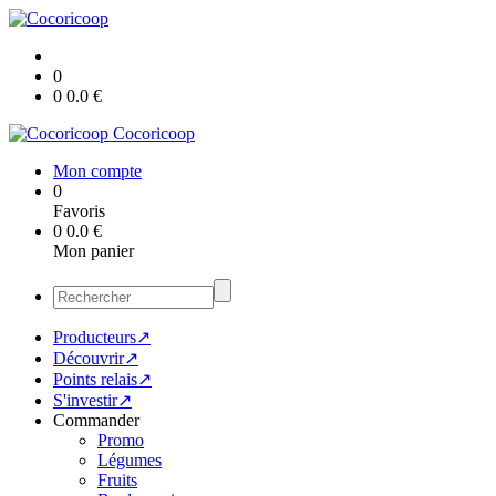
0
0
0.0
€
Cocoricoop
Mon compte
0
Favoris
0
0.0
€
Mon panier
Producteurs↗
Découvrir↗
Points relais↗
S'investir↗
Commander
Promo
Légumes
Fruits