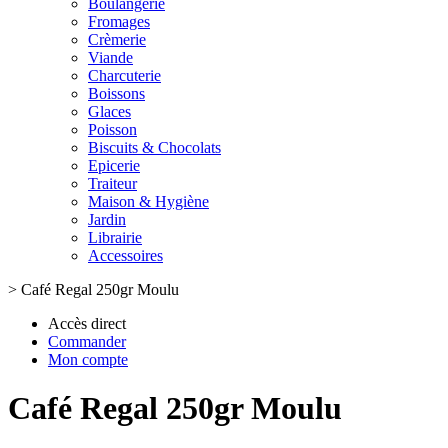
Boulangerie
Fromages
Crèmerie
Viande
Charcuterie
Boissons
Glaces
Poisson
Biscuits & Chocolats
Epicerie
Traiteur
Maison & Hygiène
Jardin
Librairie
Accessoires
>
Café Regal 250gr Moulu
Accès direct
Commander
Mon compte
Café Regal 250gr Moulu