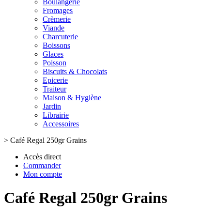
Boulangerie
Fromages
Crèmerie
Viande
Charcuterie
Boissons
Glaces
Poisson
Biscuits & Chocolats
Epicerie
Traiteur
Maison & Hygiène
Jardin
Librairie
Accessoires
>
Café Regal 250gr Grains
Accès direct
Commander
Mon compte
Café Regal 250gr Grains