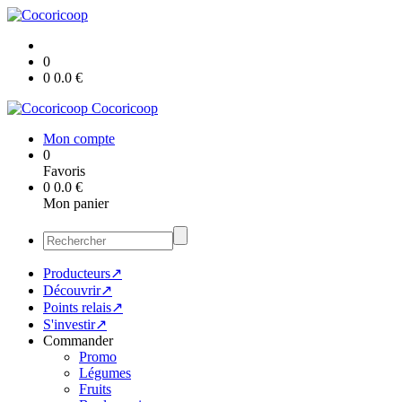
0
0
0.0
€
Cocoricoop
Mon compte
0
Favoris
0
0.0
€
Mon panier
Producteurs↗
Découvrir↗
Points relais↗
S'investir↗
Commander
Promo
Légumes
Fruits