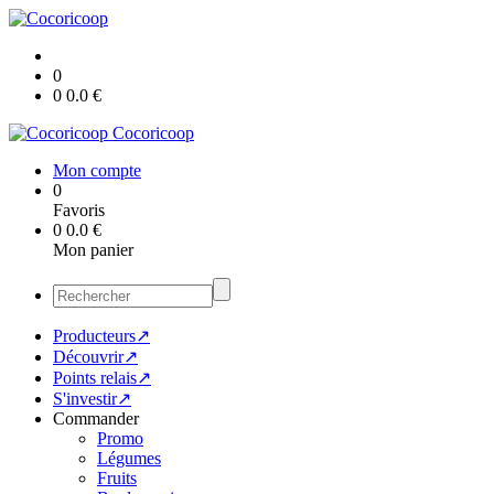
0
0
0.0
€
Cocoricoop
Mon compte
0
Favoris
0
0.0
€
Mon panier
Producteurs↗
Découvrir↗
Points relais↗
S'investir↗
Commander
Promo
Légumes
Fruits