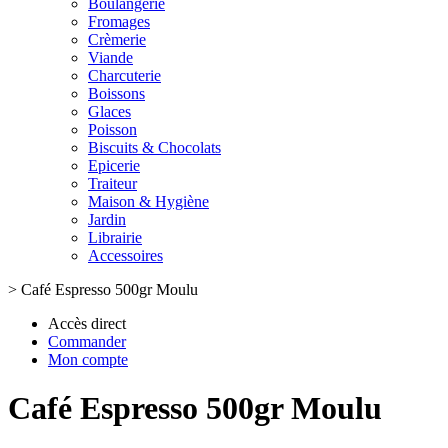
Boulangerie
Fromages
Crèmerie
Viande
Charcuterie
Boissons
Glaces
Poisson
Biscuits & Chocolats
Epicerie
Traiteur
Maison & Hygiène
Jardin
Librairie
Accessoires
>
Café Espresso 500gr Moulu
Accès direct
Commander
Mon compte
Café Espresso 500gr Moulu