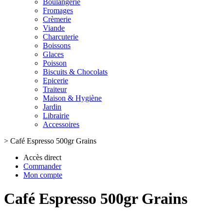
Boulangerie
Fromages
Crèmerie
Viande
Charcuterie
Boissons
Glaces
Poisson
Biscuits & Chocolats
Epicerie
Traiteur
Maison & Hygiène
Jardin
Librairie
Accessoires
>
Café Espresso 500gr Grains
Accès direct
Commander
Mon compte
Café Espresso 500gr Grains