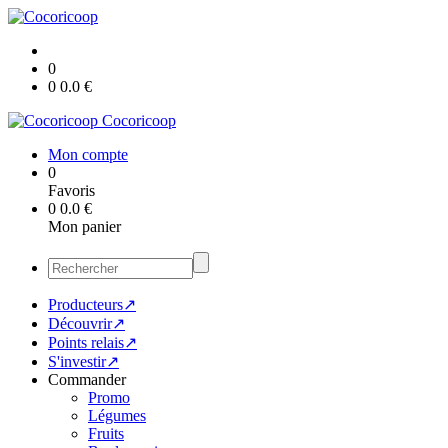
0
0
0.0
€
Cocoricoop
Mon compte
0
Favoris
0
0.0
€
Mon panier
Producteurs↗
Découvrir↗
Points relais↗
S'investir↗
Commander
Promo
Légumes
Fruits