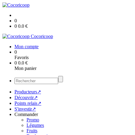
0
0
0.0
€
Cocoricoop
Mon compte
0
Favoris
0
0.0
€
Mon panier
Producteurs↗
Découvrir↗
Points relais↗
S'investir↗
Commander
Promo
Légumes
Fruits