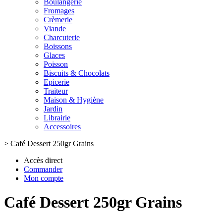
Boulangerie
Fromages
Crèmerie
Viande
Charcuterie
Boissons
Glaces
Poisson
Biscuits & Chocolats
Epicerie
Traiteur
Maison & Hygiène
Jardin
Librairie
Accessoires
>
Café Dessert 250gr Grains
Accès direct
Commander
Mon compte
Café Dessert 250gr Grains