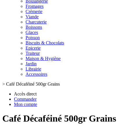
Boulangerie
Fromages
Crèmerie
Viande
Charcuterie
Boissons
Glaces
Poisson
Biscuits & Chocolats
Epicerie
Traiteur
Maison & Hygiène
Jardin
Librairie
Accessoires
>
Café Décaféiné 500gr Grains
Accès direct
Commander
Mon compte
Café Décaféiné 500gr Grains