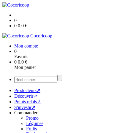
0
0
0.0
€
Cocoricoop
Mon compte
0
Favoris
0
0.0
€
Mon panier
Producteurs↗
Découvrir↗
Points relais↗
S'investir↗
Commander
Promo
Légumes
Fruits