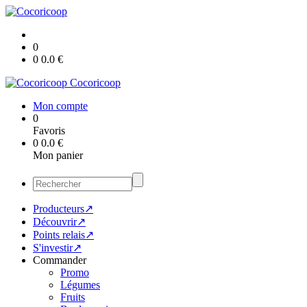
0
0
0.0
€
Cocoricoop
Mon compte
0
Favoris
0
0.0
€
Mon panier
Producteurs↗
Découvrir↗
Points relais↗
S'investir↗
Commander
Promo
Légumes
Fruits