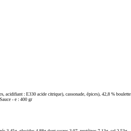
, acidifiant : E330 acide citrique), cassonade, épices), 42,8 % boulet
 Sauce - e : 400 gr
rés 3.45g, glucides 4.88g dont sucres 3.07, protéines 7.13g, sel 2.53g