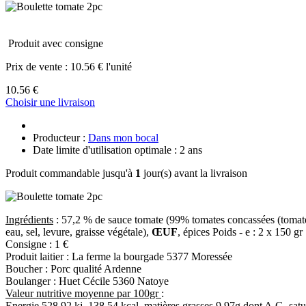
Produit avec consigne
Prix de vente :
10.56 € l'unité
10.56 €
Choisir une livraison
Producteur :
Dans mon bocal
Date limite d'utilisation optimale : 2 ans
Produit commandable jusqu'à
1
jour(s) avant la livraison
Ingrédients
: 57,2 % de sauce tomate (99% tomates concassées (tomates
eau, sel, levure, graisse végétale),
ŒUF
, épices Poids - e : 2 x 150 gr
Consigne : 1 €
Produit laitier : La ferme la bourgade 5377 Moressée
Boucher : Porc qualité Ardenne
Boulanger : Huet Cécile 5360 Natoye
Valeur nutritive moyenne par 100gr
:
Energie 528.92 kj, 138.54 kcal, matières grasses 9.97g dont A.G. satu