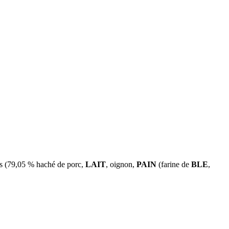
tes (79,05 % haché de porc,
LAIT
, oignon,
PAIN
(farine de
BLE
,