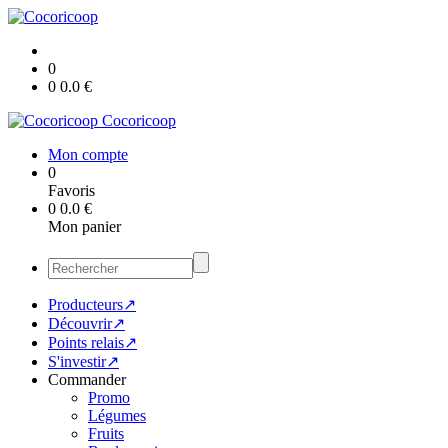
0
0
0.0
€
Cocoricoop
Mon compte
0
Favoris
0
0.0
€
Mon panier
Producteurs↗
Découvrir↗
Points relais↗
S'investir↗
Commander
Promo
Légumes
Fruits