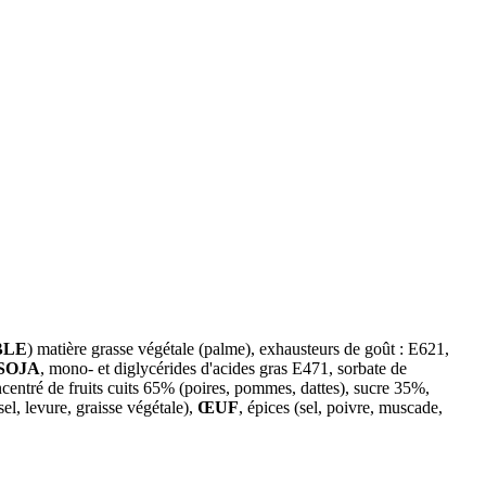
BLE
) matière grasse végétale (palme), exhausteurs de goût : E621,
SOJA
, mono- et diglycérides d'acides gras E471, sorbate de
oncentré de fruits cuits 65% (poires, pommes, dattes), sucre 35%,
 sel, levure, graisse végétale),
ŒUF
, épices (sel, poivre, muscade,