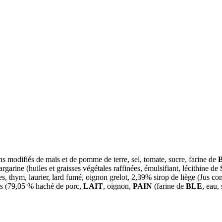
s modifiés de maïs et de pomme de terre, sel, tomate, sucre, farine de
rgarine (huiles et graisses végétales raffinées, émulsifiant, lécithine de
es, thym, laurier, lard fumé, oignon grelot, 2,39% sirop de liège (Jus c
ttes (79,05 % haché de porc,
LAIT
, oignon,
PAIN
(farine de
BLE
, eau,