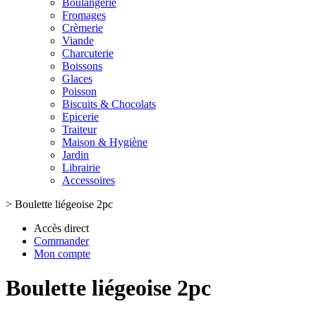
Boulangerie
Fromages
Crèmerie
Viande
Charcuterie
Boissons
Glaces
Poisson
Biscuits & Chocolats
Epicerie
Traiteur
Maison & Hygiène
Jardin
Librairie
Accessoires
>
Boulette liégeoise 2pc
Accès direct
Commander
Mon compte
Boulette liégeoise 2pc