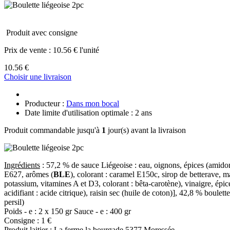
Produit avec consigne
Prix de vente :
10.56 € l'unité
10.56 €
Choisir une livraison
Producteur :
Dans mon bocal
Date limite d'utilisation optimale : 2 ans
Produit commandable jusqu'à
1
jour(s) avant la livraison
Ingrédients
: 57,2 % de sauce Liégeoise : eau, oignons, épices (amidon
E627, arômes (
BLE
), colorant : caramel E150c, sirop de betterave, ma
potassium, vitamines A et D3, colorant : bêta-carotène), vinaigre, épic
acidifiant : acide citrique), raisin sec (huile de coton)], 42,8 % boule
persil)
Poids - e : 2 x 150 gr Sauce - e : 400 gr
Consigne : 1 €
Produit laitier : La ferme la bourgade 5377 Moressée