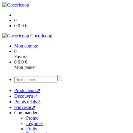
0
0
0.0
€
Cocoricoop
Mon compte
0
Favoris
0
0.0
€
Mon panier
Producteurs↗
Découvrir↗
Points relais↗
S'investir↗
Commander
Promo
Légumes
Fruits