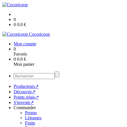
0
0
0.0
€
Cocoricoop
Mon compte
0
Favoris
0
0.0
€
Mon panier
Producteurs↗
Découvrir↗
Points relais↗
S'investir↗
Commander
Promo
Légumes
Fruits