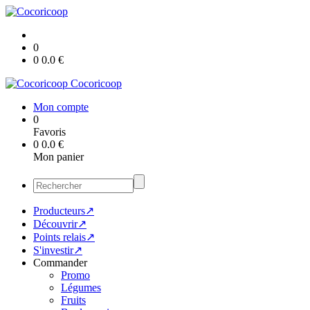
0
0
0.0
€
Cocoricoop
Mon compte
0
Favoris
0
0.0
€
Mon panier
Producteurs↗
Découvrir↗
Points relais↗
S'investir↗
Commander
Promo
Légumes
Fruits