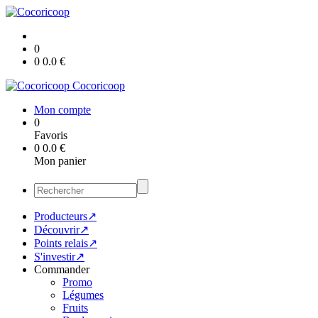
0
0
0.0
€
Cocoricoop
Mon compte
0
Favoris
0
0.0
€
Mon panier
Producteurs↗
Découvrir↗
Points relais↗
S'investir↗
Commander
Promo
Légumes
Fruits