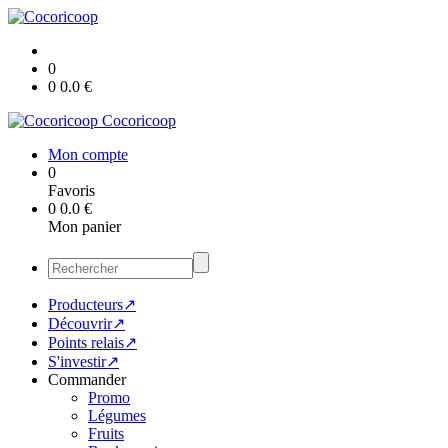
0
0
0.0
€
Cocoricoop
Mon compte
0
Favoris
0
0.0
€
Mon panier
Producteurs↗
Découvrir↗
Points relais↗
S'investir↗
Commander
Promo
Légumes
Fruits