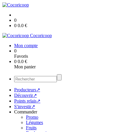
0
0
0.0
€
Cocoricoop
Mon compte
0
Favoris
0
0.0
€
Mon panier
Producteurs↗
Découvrir↗
Points relais↗
S'investir↗
Commander
Promo
Légumes
Fruits