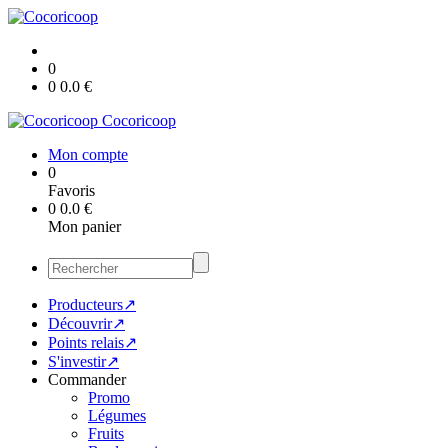
0
0
0.0
€
Cocoricoop
Mon compte
0
Favoris
0
0.0
€
Mon panier
Producteurs↗
Découvrir↗
Points relais↗
S'investir↗
Commander
Promo
Légumes
Fruits