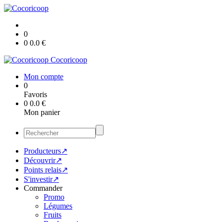
0
0
0.0
€
Cocoricoop
Mon compte
0
Favoris
0
0.0
€
Mon panier
Producteurs↗
Découvrir↗
Points relais↗
S'investir↗
Commander
Promo
Légumes
Fruits