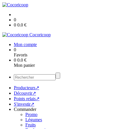
0
0
0.0
€
Cocoricoop
Mon compte
0
Favoris
0
0.0
€
Mon panier
Producteurs↗
Découvrir↗
Points relais↗
S'investir↗
Commander
Promo
Légumes
Fruits