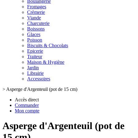
Boulangerie
Fromages
Crèmerie
Viande
Charcuterie
Boissons
Glaces
Poisson
Biscuits & Chocolats
Epicerie
Traiteur
Maison & Hygiène
Jardin
Librairie
Accessoires
>
Asperge d'Argenteuil (pot de 15 cm)
Accès direct
Commander
Mon compte
Asperge d'Argenteuil (pot de
15 cm)