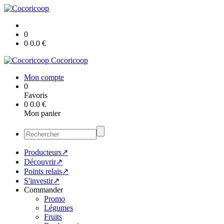
0
0
0.0
€
Cocoricoop
Mon compte
0
Favoris
0
0.0
€
Mon panier
Producteurs↗
Découvrir↗
Points relais↗
S'investir↗
Commander
Promo
Légumes
Fruits