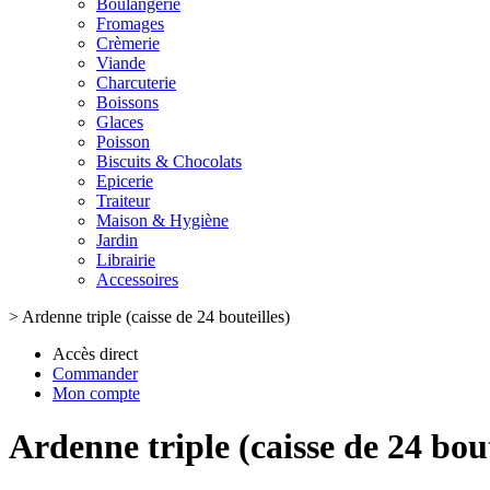
Boulangerie
Fromages
Crèmerie
Viande
Charcuterie
Boissons
Glaces
Poisson
Biscuits & Chocolats
Epicerie
Traiteur
Maison & Hygiène
Jardin
Librairie
Accessoires
>
Ardenne triple (caisse de 24 bouteilles)
Accès direct
Commander
Mon compte
Ardenne triple (caisse de 24 bout