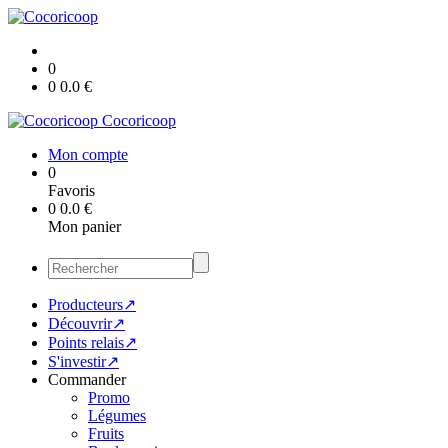
0
0
0.0
€
Cocoricoop
Mon compte
0
Favoris
0
0.0
€
Mon panier
Producteurs↗
Découvrir↗
Points relais↗
S'investir↗
Commander
Promo
Légumes
Fruits