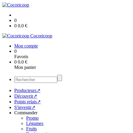
0
0
0.0
€
Cocoricoop
Mon compte
0
Favoris
0
0.0
€
Mon panier
Producteurs↗
Découvrir↗
Points relais↗
S'investir↗
Commander
Promo
Légumes
Fruits