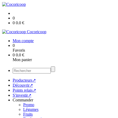
0
0
0.0
€
Cocoricoop
Mon compte
0
Favoris
0
0.0
€
Mon panier
Producteurs↗
Découvrir↗
Points relais↗
S'investir↗
Commander
Promo
Légumes
Fruits