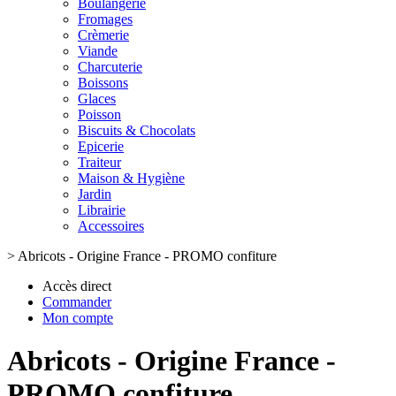
Boulangerie
Fromages
Crèmerie
Viande
Charcuterie
Boissons
Glaces
Poisson
Biscuits & Chocolats
Epicerie
Traiteur
Maison & Hygiène
Jardin
Librairie
Accessoires
>
Abricots - Origine France - PROMO confiture
Accès direct
Commander
Mon compte
Abricots - Origine France -
PROMO confiture