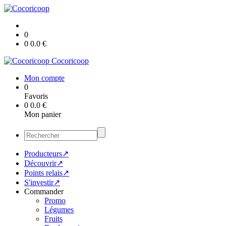
0
0
0.0
€
Cocoricoop
Mon compte
0
Favoris
0
0.0
€
Mon panier
Producteurs↗
Découvrir↗
Points relais↗
S'investir↗
Commander
Promo
Légumes
Fruits